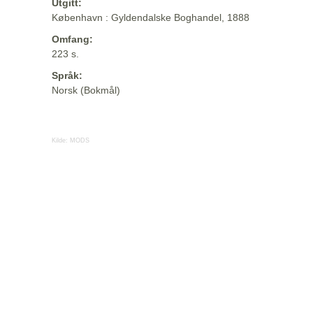
Utgitt:
København : Gyldendalske Boghandel, 1888
Omfang:
223 s.
Språk:
Norsk (Bokmål)
Kilde:
MODS