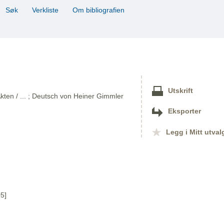
Søk
Verkliste
Om bibliografien
Utskrift
kten / ... ; Deutsch von Heiner Gimmler
Eksporter
Legg i Mitt utval
5]