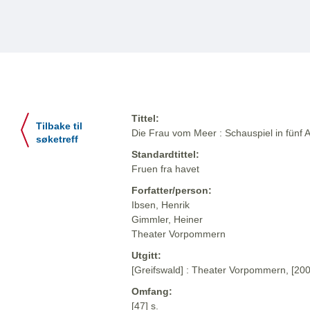
Tittel:
Tilbake til
Die Frau vom Meer : Schauspiel in fünf A
søketreff
Standardtittel:
Fruen fra havet
Forfatter/person:
Ibsen, Henrik
Gimmler, Heiner
Theater Vorpommern
Utgitt:
[Greifswald] : Theater Vorpommern, [200
Omfang:
[47] s.