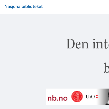
Den int
b