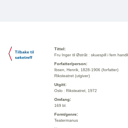
Tittel:
Tilbake til
Fru Inger til Østråt : skuespill i fem hand
søketreff
Forfatter/person:
Ibsen, Henrik, 1828-1906 (forfatter)
Riksteatret (utgiver)
Utgitt:
Oslo : Riksteatret, 1972
Omfang:
169 bl.
Form/genre:
Teatermanus