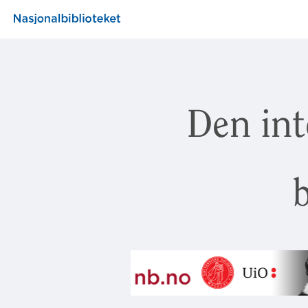
Den int
b