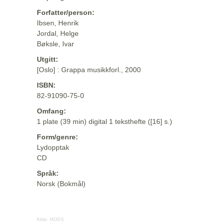
Forfatter/person:
Ibsen, Henrik
Jordal, Helge
Bøksle, Ivar
Utgitt:
[Oslo] : Grappa musikkforl., 2000
ISBN:
82-91090-75-0
Omfang:
1 plate (39 min) digital 1 teksthefte ([16] s.)
Form/genre:
Lydopptak
CD
Språk:
Norsk (Bokmål)
Kilde:
MODS