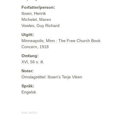
Forfatter/person:
Ibsen, Henrik
Michelet, Maren
Vowles, Guy Richard
Utgitt:
Minneapolis, Minn : The Free Church Book
Concern, 1918
Omfang:
XVI, 56 s. ill.
Noter:
Omslagstittel: Ibsen's Terje Viken
Språk:
Engelsk
Kilde:
MODS