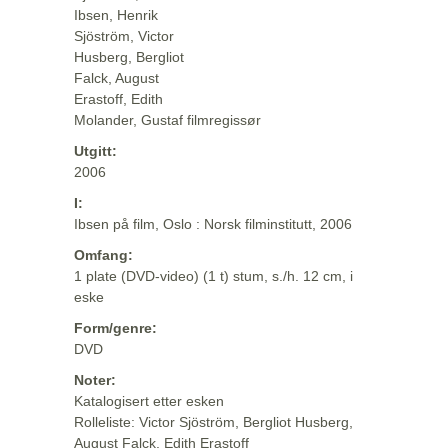
Ibsen, Henrik
Sjöström, Victor
Husberg, Bergliot
Falck, August
Erastoff, Edith
Molander, Gustaf filmregissør
Utgitt:
2006
I:
Ibsen på film, Oslo : Norsk filminstitutt, 2006
Omfang:
1 plate (DVD-video) (1 t) stum, s./h. 12 cm, i
eske
Form/genre:
DVD
Noter:
Katalogisert etter esken
Rolleliste: Victor Sjöström, Bergliot Husberg,
August Falck, Edith Erastoff