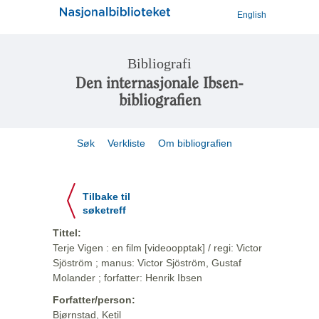
English
Bibliografi
Den internasjonale Ibsen-
bibliografien
Søk
Verkliste
Om bibliografien
Tilbake til
søketreff
Tittel:
Terje Vigen : en film [videoopptak] / regi: Victor
Sjöström ; manus: Victor Sjöström, Gustaf
Molander ; forfatter: Henrik Ibsen
Forfatter/person:
Bjørnstad, Ketil