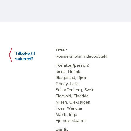
Tittel:
Tilbake til
Rosmersholm [videoopptak]
søketreff
Forfatter/person:
Ibsen, Henrik
Skagestad, Bjørn
Goody, Laila
Scharffenberg, Svein
Eidsvold, Eindride
Nilsen, Ole-Jørgen
Foss, Wenche
Mærli, Terje
Fjernsynsteatret
Utgitt: