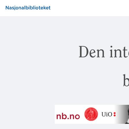
Den int
b