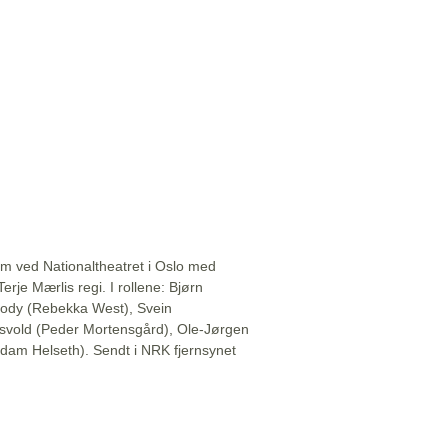
 ved Nationaltheatret i Oslo med
erje Mærlis regi. I rollene: Bjørn
ody (Rebekka West), Svein
idsvold (Peder Mortensgård), Ole-Jørgen
dam Helseth). Sendt i NRK fjernsynet