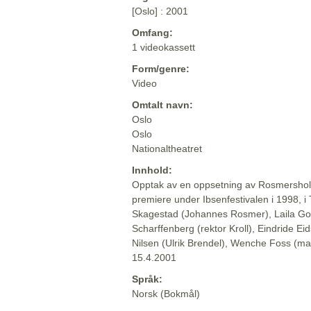
[Oslo] : 2001
Omfang:
1 videokassett
Form/genre:
Video
Omtalt navn:
Oslo
Oslo
Nationaltheatret
Innhold:
Opptak av en oppsetning av Rosmersholm
premiere under Ibsenfestivalen i 1998, i T
Skagestad (Johannes Rosmer), Laila Go
Scharffenberg (rektor Kroll), Eindride E
Nilsen (Ulrik Brendel), Wenche Foss (ma
15.4.2001
Språk:
Norsk (Bokmål)