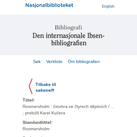
English
Bibliografi
Den internasjonale Ibsen-
bibliografien
Søk
Verkliste
Om bibliografien
Tilbake til
søketreff
Tittel:
Rosmersholm : činohra ve čtyrech dějstvích / ...
; preložil Karel Kučera
Standardtittel:
Rosmersholm