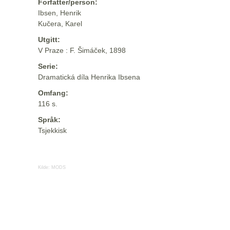
Forfatter/person:
Ibsen, Henrik
Kučera, Karel
Utgitt:
V Praze : F. Šimáček, 1898
Serie:
Dramatická díla Henrika Ibsena
Omfang:
116 s.
Språk:
Tsjekkisk
Kilde:
MODS