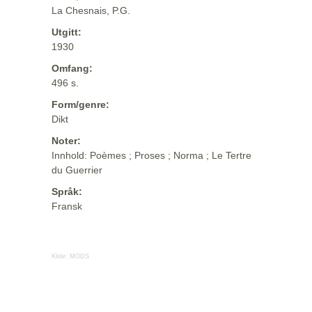
La Chesnais, P.G.
Utgitt:
1930
Omfang:
496 s.
Form/genre:
Dikt
Noter:
Innhold: Poèmes ; Proses ; Norma ; Le Tertre
du Guerrier
Språk:
Fransk
Kilde:
MODS