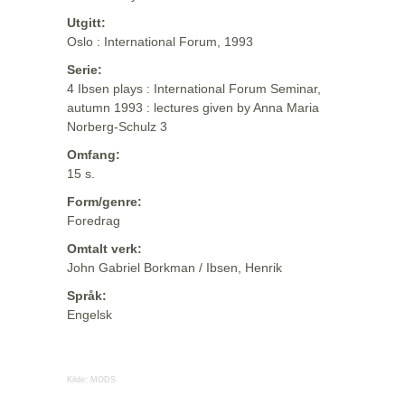
Utgitt:
Oslo : International Forum, 1993
Serie:
4 Ibsen plays : International Forum Seminar,
autumn 1993 : lectures given by Anna Maria
Norberg-Schulz 3
Omfang:
15 s.
Form/genre:
Foredrag
Omtalt verk:
John Gabriel Borkman / Ibsen, Henrik
Språk:
Engelsk
Kilde:
MODS