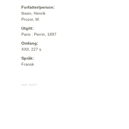
Forfatter/person:
Ibsen, Henrik
Prozor, M.
Utgitt:
Paris : Perrin, 1897
Omfang:
XXII, 227 s.
Språk:
Fransk
Kilde:
MODS