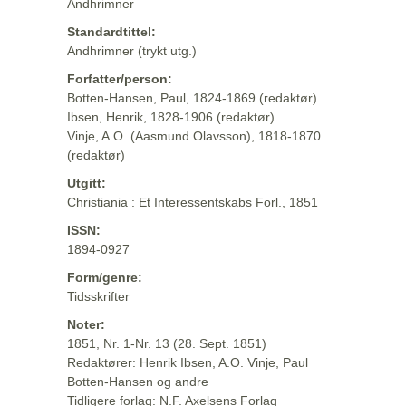
Andhrimner
Standardtittel:
Andhrimner (trykt utg.)
Forfatter/person:
Botten-Hansen, Paul, 1824-1869 (redaktør)
Ibsen, Henrik, 1828-1906 (redaktør)
Vinje, A.O. (Aasmund Olavsson), 1818-1870
(redaktør)
Utgitt:
Christiania : Et Interessentskabs Forl., 1851
ISSN:
1894-0927
Form/genre:
Tidsskrifter
Noter:
1851, Nr. 1-Nr. 13 (28. Sept. 1851)
Redaktører: Henrik Ibsen, A.O. Vinje, Paul
Botten-Hansen og andre
Tidligere forlag: N.F. Axelsens Forlag