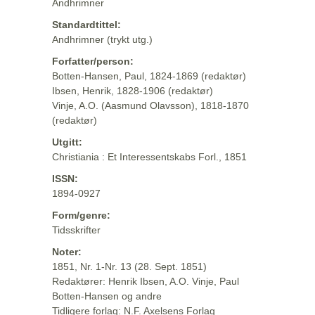
Andhrimner
Standardtittel:
Andhrimner (trykt utg.)
Forfatter/person:
Botten-Hansen, Paul, 1824-1869 (redaktør)
Ibsen, Henrik, 1828-1906 (redaktør)
Vinje, A.O. (Aasmund Olavsson), 1818-1870
(redaktør)
Utgitt:
Christiania : Et Interessentskabs Forl., 1851
ISSN:
1894-0927
Form/genre:
Tidsskrifter
Noter:
1851, Nr. 1-Nr. 13 (28. Sept. 1851)
Redaktører: Henrik Ibsen, A.O. Vinje, Paul
Botten-Hansen og andre
Tidligere forlag: N.F. Axelsens Forlag