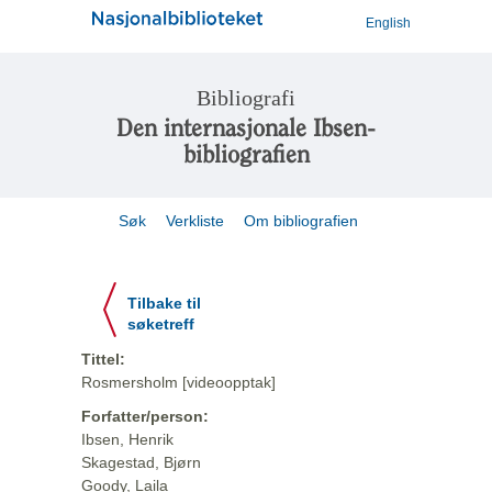
English
Bibliografi
Den internasjonale Ibsen-
bibliografien
Søk
Verkliste
Om bibliografien
Tilbake til
søketreff
Tittel:
Rosmersholm [videoopptak]
Forfatter/person:
Ibsen, Henrik
Skagestad, Bjørn
Goody, Laila