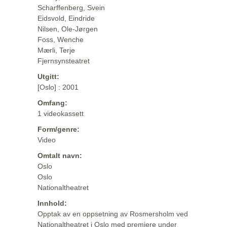
Scharffenberg, Svein
Eidsvold, Eindride
Nilsen, Ole-Jørgen
Foss, Wenche
Mærli, Terje
Fjernsynsteatret
Utgitt:
[Oslo] : 2001
Omfang:
1 videokassett
Form/genre:
Video
Omtalt navn:
Oslo
Oslo
Nationaltheatret
Innhold:
Opptak av en oppsetning av Rosmersholm ved
Nationaltheatret i Oslo med premiere under