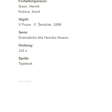
Forfatter/person:
Ibsen, Henrik
Kučera, Karel
Utgitt:
V Praze : F. Šimáček, 1898
Serie:
Dramatická díla Henrika Ibsena
Omfang:
116 s.
Språk:
Tsjekkisk
Kilde:
MODS