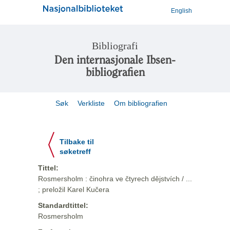
English
Bibliografi
Den internasjonale Ibsen-
bibliografien
Søk
Verkliste
Om bibliografien
Tilbake til
søketreff
Tittel:
Rosmersholm : činohra ve čtyrech dějstvích / ...
; preložil Karel Kučera
Standardtittel:
Rosmersholm