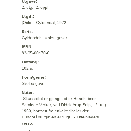
Utgave:
2. utg., 2. oppl.
Utgitt:
[Oslo] : Gyldendal, 1972
Serie:
Gyldendals skoleutgaver
ISBN:
82-05-00470-6
Omfang:
102 s.
Form/genre:
Skoleutgave
Noter:
"Skuespillet er gjengitt etter Henrik Ibsen:
Samlede Verker, ved Didrik Arup Seip, 12. utg.
1960, bortsett fra enkelte tilfeller der
Hundreårsutgaven er fulgt." - Tittelbladets
verso.