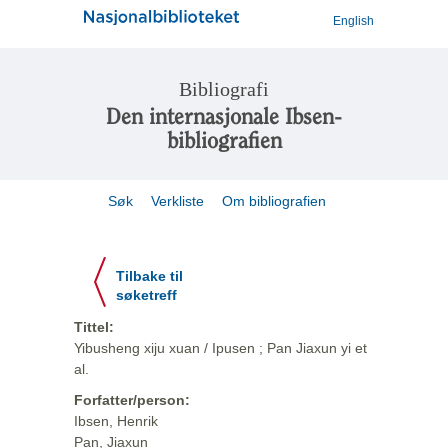
English
Bibliografi
Den internasjonale Ibsen-
bibliografien
Søk
Verkliste
Om bibliografien
Tilbake til
søketreff
Tittel:
Yibusheng xiju xuan / Ipusen ; Pan Jiaxun yi et
al.
Forfatter/person:
Ibsen, Henrik
Pan, Jiaxun