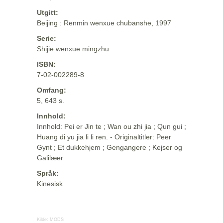
Utgitt:
Beijing : Renmin wenxue chubanshe, 1997
Serie:
Shijie wenxue mingzhu
ISBN:
7-02-002289-8
Omfang:
5, 643 s.
Innhold:
Innhold: Pei er Jin te ; Wan ou zhi jia ; Qun gui ;
Huang di yu jia li li ren. - Originaltitler: Peer
Gynt ; Et dukkehjem ; Gengangere ; Kejser og
Galilæer
Språk:
Kinesisk
Kilde:
MODS