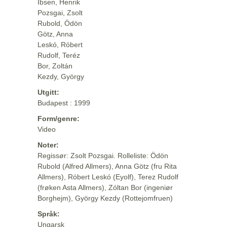
Ibsen, Henrik
Pozsgai, Zsolt
Rubold, Ödön
Götz, Anna
Leskó, Róbert
Rudolf, Teréz
Bor, Zoltán
Kezdy, György
Utgitt:
Budapest : 1999
Form/genre:
Video
Noter:
Regissør: Zsolt Pozsgai. Rolleliste: Ödön
Rubold (Alfred Allmers), Anna Götz (fru Rita
Allmers), Róbert Leskó (Eyolf), Terez Rudolf
(frøken Asta Allmers), Zóltan Bor (ingeniør
Borghejm), György Kezdy (Rottejomfruen)
Språk:
Ungarsk