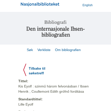
English
Bibliografi
Den internasjonale Ibsen-
bibliografien
Søk
Verkliste
Om bibliografien
Tilbake til
søketreff
Tittel:
Kis Eyolf : szinmű három felvonásban / Ibsen
Henrik ; Coullemont Edith grófnő forditása
Standardtittel:
Lille Eyolf