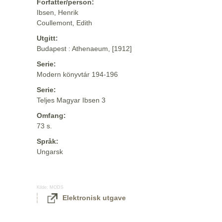
Forfatter/person:
Ibsen, Henrik
Coullemont, Edith
Utgitt:
Budapest : Athenaeum, [1912]
Serie:
Modern könyvtár 194-196
Serie:
Teljes Magyar Ibsen 3
Omfang:
73 s.
Språk:
Ungarsk
Kilde:
MODS
Elektronisk utgave