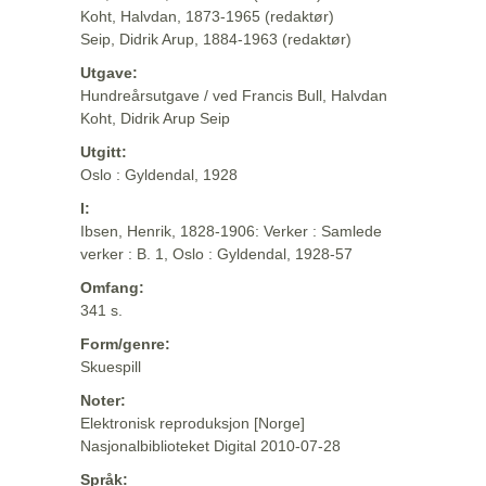
Koht, Halvdan, 1873-1965 (redaktør)
Seip, Didrik Arup, 1884-1963 (redaktør)
Utgave:
Hundreårsutgave / ved Francis Bull, Halvdan
Koht, Didrik Arup Seip
Utgitt:
Oslo : Gyldendal, 1928
I:
Ibsen, Henrik, 1828-1906: Verker : Samlede
verker : B. 1, Oslo : Gyldendal, 1928-57
Omfang:
341 s.
Form/genre:
Skuespill
Noter:
Elektronisk reproduksjon [Norge]
Nasjonalbiblioteket Digital 2010-07-28
Språk: