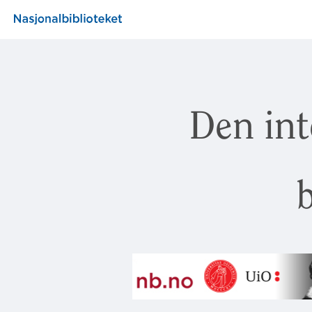
Den int
b