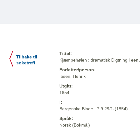
Tittel:
Tilbake til
Kjæmpehøien : dramatisk Digtning i een A
søketreff
Forfatter/person:
Ibsen, Henrik
Utgitt:
1854
I:
Bergenske Blade : 7:9 29/1-(1854)
Språk:
Norsk (Bokmål)