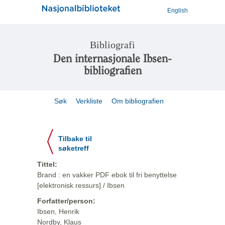
English
Bibliografi
Den internasjonale Ibsen-
bibliografien
Søk
Verkliste
Om bibliografien
Tilbake til
søketreff
Tittel:
Brand : en vakker PDF ebok til fri benyttelse
[elektronisk ressurs] / Ibsen
Forfatter/person:
Ibsen, Henrik
Nordby, Klaus