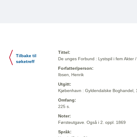
Tittel:
Tilbake til
De unges Forbund : Lystspil i fem Akter /
søketreff
Forfatter/person:
Ibsen, Henrik
Utgitt:
Kjøbenhavn : Gyldendalske Boghandel,
Omfang:
225 s.
Noter:
Førsteutgave. Også i 2. oppl. 1869
Språk: