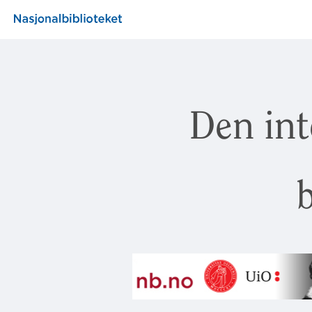
Den int
b