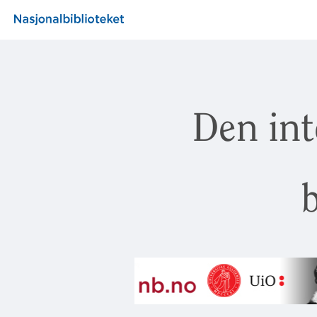
Den int
b