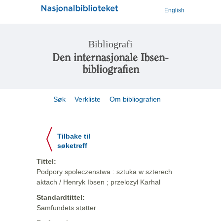
English
Bibliografi
Den internasjonale Ibsen-
bibliografien
Søk
Verkliste
Om bibliografien
Tilbake til
søketreff
Tittel:
Podpory spoleczenstwa : sztuka w szterech
aktach / Henryk Ibsen ; przelozyl Karhal
Standardtittel:
Samfundets støtter