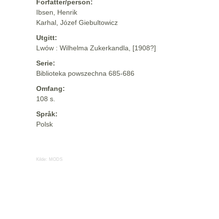
Forfatter/person:
Ibsen, Henrik
Karhal, Józef Giebultowicz
Utgitt:
Lwów : Wilhelma Zukerkandla, [1908?]
Serie:
Biblioteka powszechna 685-686
Omfang:
108 s.
Språk:
Polsk
Kilde:
MODS