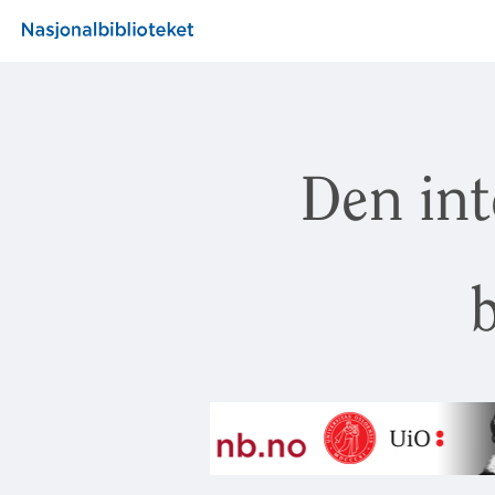
Den int
b