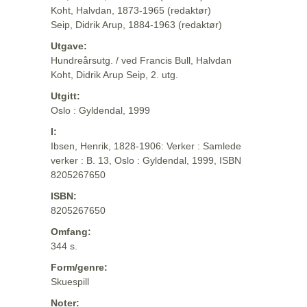
Koht, Halvdan, 1873-1965 (redaktør)
Seip, Didrik Arup, 1884-1963 (redaktør)
Utgave:
Hundreårsutg. / ved Francis Bull, Halvdan
Koht, Didrik Arup Seip, 2. utg.
Utgitt:
Oslo : Gyldendal, 1999
I:
Ibsen, Henrik, 1828-1906: Verker : Samlede
verker : B. 13, Oslo : Gyldendal, 1999, ISBN
8205267650
ISBN:
8205267650
Omfang:
344 s.
Form/genre:
Skuespill
Noter: