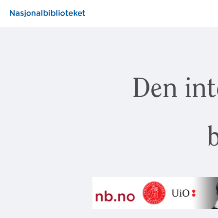
Den int
b