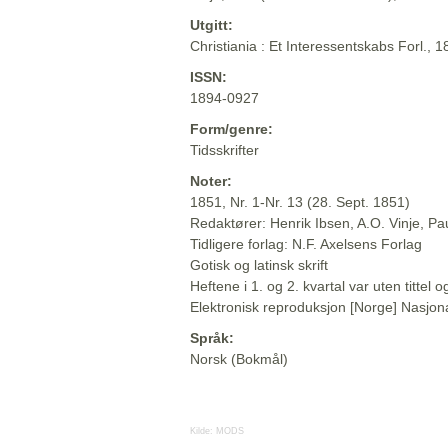
Utgitt:
Christiania : Et Interessentskabs Forl., 
ISSN:
1894-0927
Form/genre:
Tidsskrifter
Noter:
1851, Nr. 1-Nr. 13 (28. Sept. 1851)
Redaktører: Henrik Ibsen, A.O. Vinje, P
Tidligere forlag: N.F. Axelsens Forlag
Gotisk og latinsk skrift
Heftene i 1. og 2. kvartal var uten titte
Elektronisk reproduksjon [Norge] Nasjona
Språk:
Norsk (Bokmål)
Kilde:
MODS