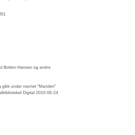
1851
aul Botten-Hansen og andre
l og gikk under navnet "Manden"
lbiblioteket Digital 2010-06-24