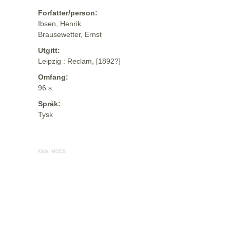
Forfatter/person:
Ibsen, Henrik
Brausewetter, Ernst
Utgitt:
Leipzig : Reclam, [1892?]
Omfang:
96 s.
Språk:
Tysk
Kilde:
MODS