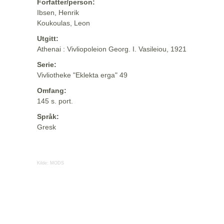
Forfatter/person:
Ibsen, Henrik
Koukoulas, Leon
Utgitt:
Athenai : Vivliopoleion Georg. I. Vasileiou, 1921
Serie:
Vivliotheke "Eklekta erga" 49
Omfang:
145 s. port.
Språk:
Gresk
Kilde:
MODS