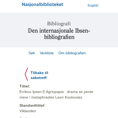
English
Bibliografi
Den internasjonale Ibsen-
bibliografien
Søk
Verkliste
Om bibliografien
Tilbake til
søketreff
Tittel:
Errikou Ipsen E Agriopapia : drama se pente
mere / metaphrastes Leon Koukoulas
Standardtittel:
Vildanden