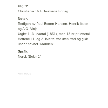
Utgitt:
Christiania : N.F. Axelsens Forlag
Noter:
Redigert av Paul Botten-Hansen, Henrik Ibsen
og A.O. Vinje
Utgitt: 1.-3. kvartal (1851), med 13 nr pr kvartal
Heftene i 1. og 2. kvartal var uten tittel og gikk
under navnet "Manden"
Språk:
Norsk (Bokmål)
Kilde:
MODS