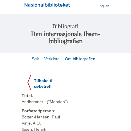
English
Bibliografi
Den internasjonale Ibsen-
bibliografien
Søk
Verkliste
Om bibliografien
Tilbake til
søketreff
Tittel:
Andhrimner : ("Manden")
Forfatter/person:
Botten-Hansen, Paul
Vinje, A.O.
Ibsen, Henrik