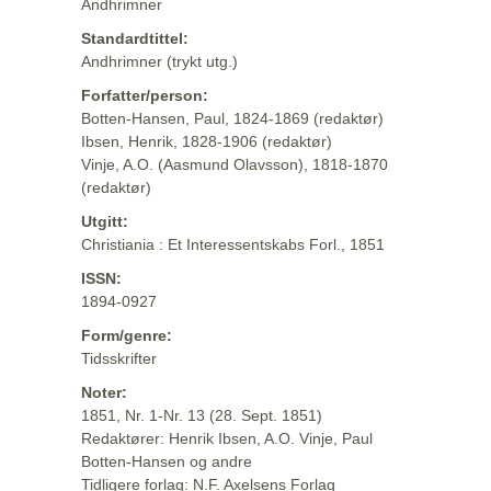
Andhrimner
Standardtittel:
Andhrimner (trykt utg.)
Forfatter/person:
Botten-Hansen, Paul, 1824-1869 (redaktør)
Ibsen, Henrik, 1828-1906 (redaktør)
Vinje, A.O. (Aasmund Olavsson), 1818-1870
(redaktør)
Utgitt:
Christiania : Et Interessentskabs Forl., 1851
ISSN:
1894-0927
Form/genre:
Tidsskrifter
Noter:
1851, Nr. 1-Nr. 13 (28. Sept. 1851)
Redaktører: Henrik Ibsen, A.O. Vinje, Paul
Botten-Hansen og andre
Tidligere forlag: N.F. Axelsens Forlag