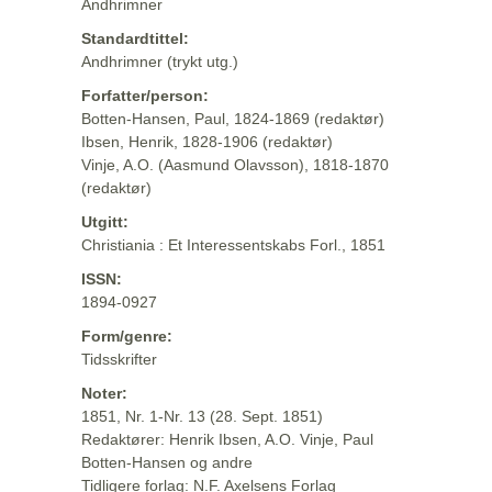
Andhrimner
Standardtittel:
Andhrimner (trykt utg.)
Forfatter/person:
Botten-Hansen, Paul, 1824-1869 (redaktør)
Ibsen, Henrik, 1828-1906 (redaktør)
Vinje, A.O. (Aasmund Olavsson), 1818-1870
(redaktør)
Utgitt:
Christiania : Et Interessentskabs Forl., 1851
ISSN:
1894-0927
Form/genre:
Tidsskrifter
Noter:
1851, Nr. 1-Nr. 13 (28. Sept. 1851)
Redaktører: Henrik Ibsen, A.O. Vinje, Paul
Botten-Hansen og andre
Tidligere forlag: N.F. Axelsens Forlag