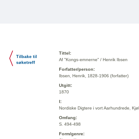
Tittel:
Tilbake til
Af "Kongs-emnerne" / Henrik Ibsen
søketreff
Forfatter/person:
Ibsen, Henrik, 1828-1906 (forfatter)
Utgitt:
1870
I:
Nordiske Digtere i vort Aarhundrede, Kj
Omfang:
S. 494-498
Form/genre: