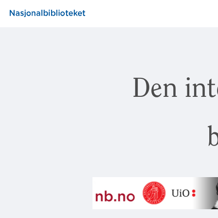
Den int
b