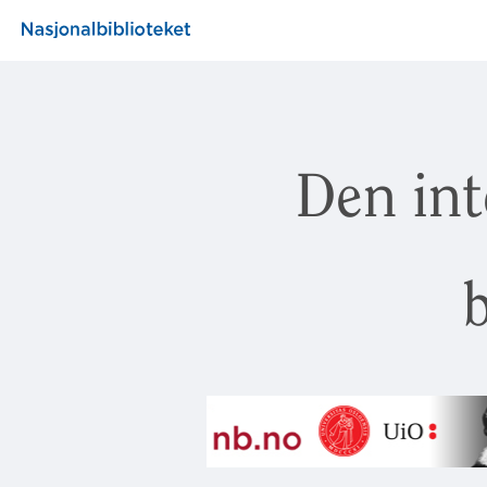
Den int
b