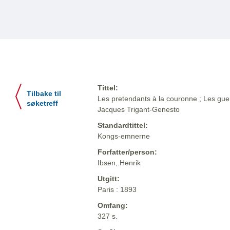
Tittel:
Tilbake til
Les pretendants à la couronne ; Les guerr
søketreff
Jacques Trigant-Genesto
Standardtittel:
Kongs-emnerne
Forfatter/person:
Ibsen, Henrik
Utgitt:
Paris : 1893
Omfang:
327 s.