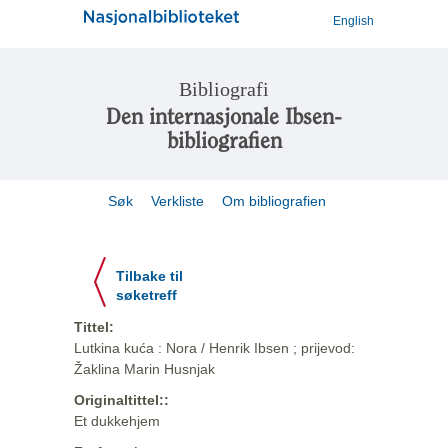
English
Bibliografi
Den internasjonale Ibsen-
bibliografien
Søk
Verkliste
Om bibliografien
Tilbake til
søketreff
Tittel:
Lutkina kuća : Nora / Henrik Ibsen ; prijevod:
Žaklina Marin Husnjak
Originaltittel::
Et dukkehjem