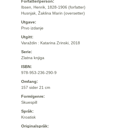
Forfatter/person:
Ibsen, Henrik, 1828-1906 (forfatter)
Husnjak, Žaklina Marin (oversetter)
Utgave:
Prvo izdanje
Utgitt:
Varaždin : Katarina Zrinski, 2018
Serie:
Zlatna knjiga
ISBN:
978-953-236-290-9
Omfang:
157 sider 21 cm
Form/genre:
Skuespill
Språk:
Kroatisk
Originalspråk: