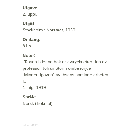
Utgave:
2. uppl.
Utgitt:
Stockholm : Norstedt, 1930
Omfang:
81 s.
Noter:
"Texten i denna bok er avtryckt efter den av
professor Johan Storm ombesörjda
"Mindeudgaven" av Ibsens samlade arbeten
[...]"
1. utg. 1919
Språk:
Norsk (Bokmål)
Kilde:
MODS