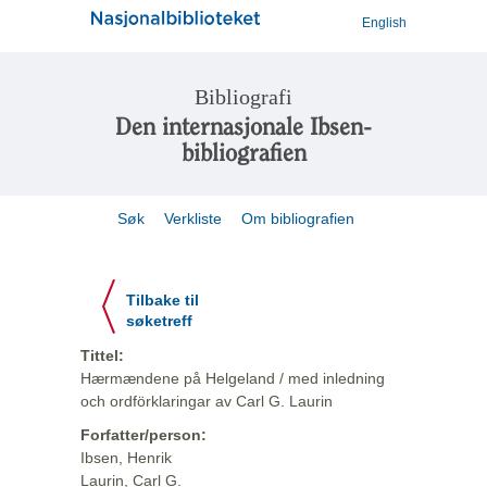
English
Bibliografi
Den internasjonale Ibsen-
bibliografien
Søk
Verkliste
Om bibliografien
Tilbake til
søketreff
Tittel:
Hærmændene på Helgeland / med inledning
och ordförklaringar av Carl G. Laurin
Forfatter/person:
Ibsen, Henrik
Laurin, Carl G.