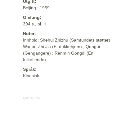
Utgitt:
Beijing : 1959
Omfang:
394 s., pl. ill.
Noter:
Innhold: Shehui Zhizhu (Samfundets støtter) ;
Wanou Zhi Jia (Et dukkehjem) ; Qungui
(Gengangere) ; Renmin Gongdi (En
folkefiende)
Språk:
Kinesisk
Kilde:
MODS