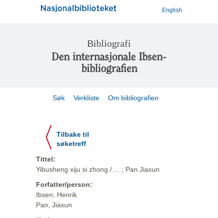
English
Bibliografi
Den internasjonale Ibsen-
bibliografien
Søk
Verkliste
Om bibliografien
Tilbake til
søketreff
Tittel:
Yibusheng xiju si zhong / ... ; Pan Jiaxun
Forfatter/person:
Ibsen, Henrik
Pan, Jiaxun