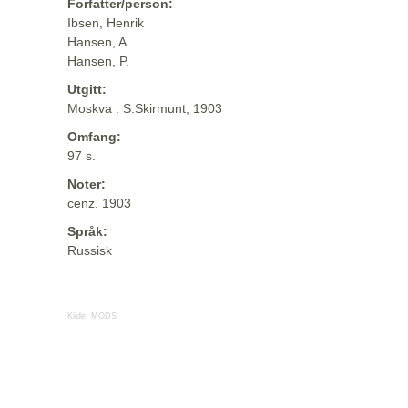
Forfatter/person:
Ibsen, Henrik
Hansen, A.
Hansen, P.
Utgitt:
Moskva : S.Skirmunt, 1903
Omfang:
97 s.
Noter:
cenz. 1903
Språk:
Russisk
Kilde:
MODS