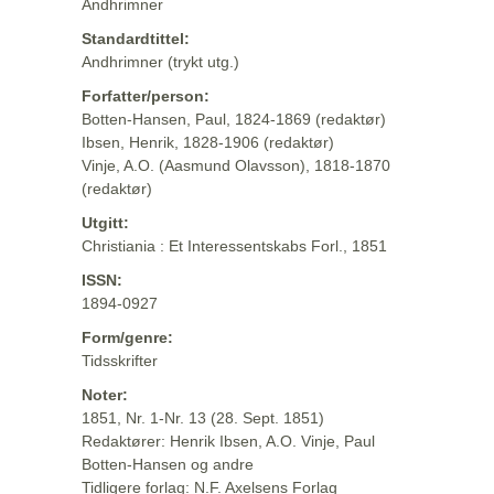
Andhrimner
Standardtittel:
Andhrimner (trykt utg.)
Forfatter/person:
Botten-Hansen, Paul, 1824-1869 (redaktør)
Ibsen, Henrik, 1828-1906 (redaktør)
Vinje, A.O. (Aasmund Olavsson), 1818-1870
(redaktør)
Utgitt:
Christiania : Et Interessentskabs Forl., 1851
ISSN:
1894-0927
Form/genre:
Tidsskrifter
Noter:
1851, Nr. 1-Nr. 13 (28. Sept. 1851)
Redaktører: Henrik Ibsen, A.O. Vinje, Paul
Botten-Hansen og andre
Tidligere forlag: N.F. Axelsens Forlag