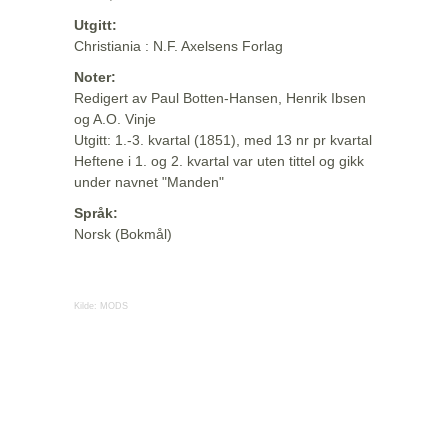
Utgitt:
Christiania : N.F. Axelsens Forlag
Noter:
Redigert av Paul Botten-Hansen, Henrik Ibsen
og A.O. Vinje
Utgitt: 1.-3. kvartal (1851), med 13 nr pr kvartal
Heftene i 1. og 2. kvartal var uten tittel og gikk
under navnet "Manden"
Språk:
Norsk (Bokmål)
Kilde:
MODS