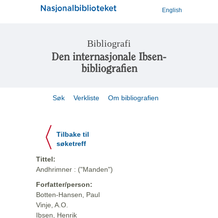
English
Bibliografi
Den internasjonale Ibsen-
bibliografien
Søk
Verkliste
Om bibliografien
Tilbake til
søketreff
Tittel:
Andhrimner : ("Manden")
Forfatter/person:
Botten-Hansen, Paul
Vinje, A.O.
Ibsen, Henrik