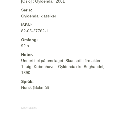
[Oslo] : Gyldendal, 2001
Serie:
Gyldendal klassiker
ISBN:
82-05-27762-1
Omfang:
92 s.
Noter:
Undertittel på omslaget: Skuespill i fire akter
1. utg. København : Gyldendalske Boghandel,
1890
Språk:
Norsk (Bokmål)
Kilde:
MODS