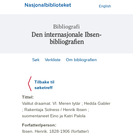
English
Bibliografi
Den internasjonale Ibsen-
bibliografien
Søk
Verkliste
Om bibliografien
Tilbake til
søketreff
Tittel:
Valitut draamat. VI. Meren tytär ; Hedda Gabler
; Rakentaja Solness / Henrik Ibsen ;
suomentaneet Eino ja Katri Palola
Forfatter/person:
Ibsen, Henrik, 1828-1906 (forfatter)