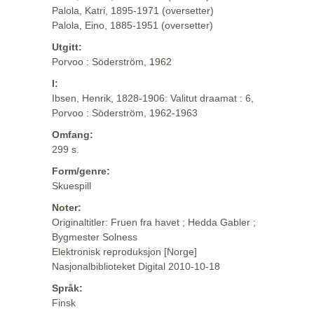
Palola, Katri, 1895-1971 (oversetter)
Palola, Eino, 1885-1951 (oversetter)
Utgitt:
Porvoo : Söderström, 1962
I:
Ibsen, Henrik, 1828-1906: Valitut draamat : 6,
Porvoo : Söderström, 1962-1963
Omfang:
299 s.
Form/genre:
Skuespill
Noter:
Originaltitler: Fruen fra havet ; Hedda Gabler ;
Bygmester Solness
Elektronisk reproduksjon [Norge]
Nasjonalbiblioteket Digital 2010-10-18
Språk:
Finsk