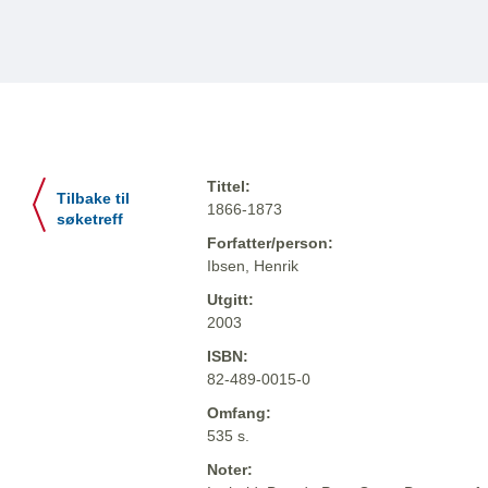
Tittel:
Tilbake til
1866-1873
søketreff
Forfatter/person:
Ibsen, Henrik
Utgitt:
2003
ISBN:
82-489-0015-0
Omfang:
535 s.
Noter: