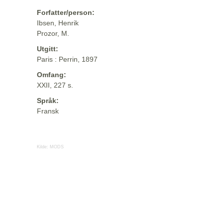
Forfatter/person:
Ibsen, Henrik
Prozor, M.
Utgitt:
Paris : Perrin, 1897
Omfang:
XXII, 227 s.
Språk:
Fransk
Kilde:
MODS