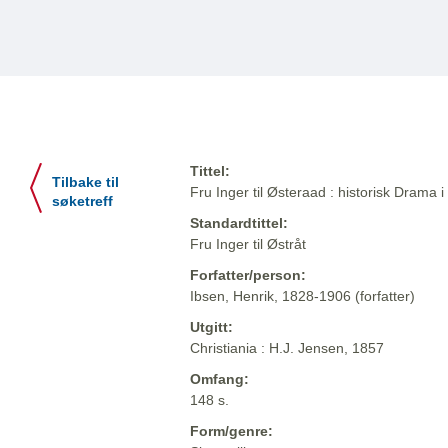
Tittel:
Tilbake til
Fru Inger til Østeraad : historisk Drama i
søketreff
Standardtittel:
Fru Inger til Østråt
Forfatter/person:
Ibsen, Henrik, 1828-1906 (forfatter)
Utgitt:
Christiania : H.J. Jensen, 1857
Omfang:
148 s.
Form/genre: