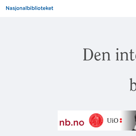
Den int
b