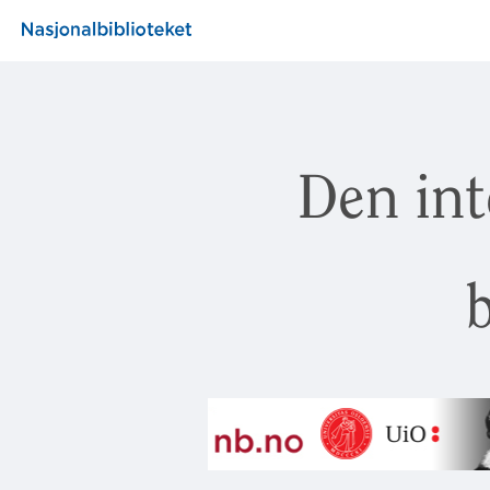
Den int
b