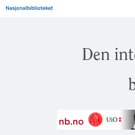
Den int
b