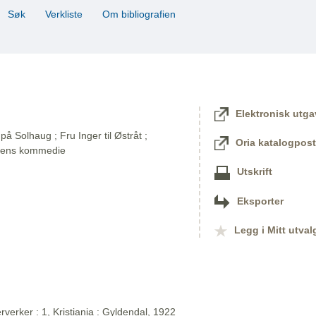
Søk
Verkliste
Om bibliografien
Elektronisk utga
på Solhaug ; Fru Inger til Østråt ;
Oria katalogpost
dens kommedie
Utskrift
Eksporter
Legg i Mitt utval
verker : 1, Kristiania : Gyldendal, 1922