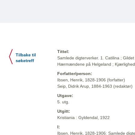
Tittel:
Tilbake til
Samlede digterverker. 1. Catilina ; Gildet 
søketreff
Hærmændene på Helgeland ; Kjærlighe
Forfatter/person:
Ibsen, Henrik, 1828-1906 (forfatter)
Seip, Didrik Arup, 1884-1963 (redaktør)
Utgave:
5. utg.
Utgitt:
Kristiania : Gyldendal, 1922
I:
Ibsen, Henrik, 1828-1906: Samlede digter