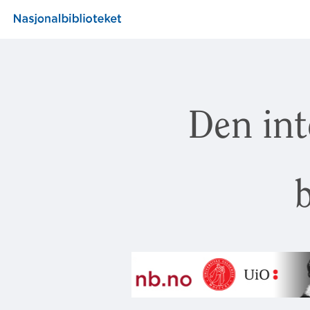
Den int
b