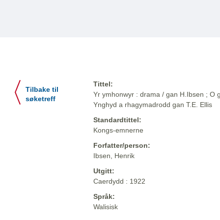
Tittel:
Tilbake til
Yr ymhonwyr : drama / gan H.Ibsen ; O g
søketreff
Ynghyd a rhagymadrodd gan T.E. Ellis
Standardtittel:
Kongs-emnerne
Forfatter/person:
Ibsen, Henrik
Utgitt:
Caerdydd : 1922
Språk:
Walisisk