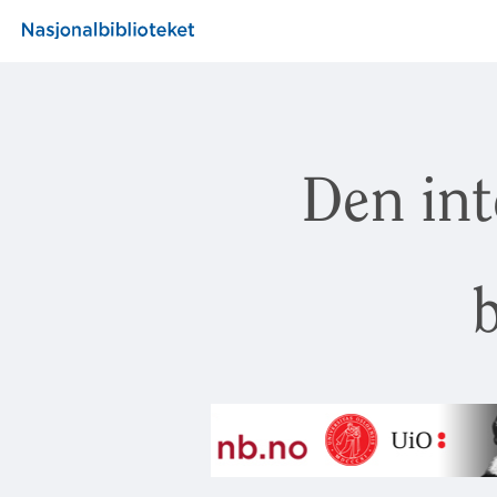
Den int
b