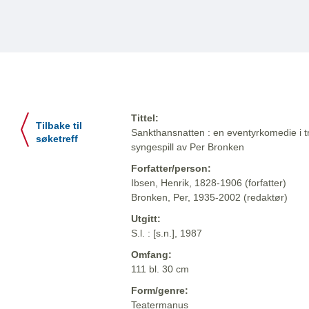
Tittel:
Tilbake til
Sankthansnatten : en eventyrkomedie i tre
søketreff
syngespill av Per Bronken
Forfatter/person:
Ibsen, Henrik, 1828-1906 (forfatter)
Bronken, Per, 1935-2002 (redaktør)
Utgitt:
S.l. : [s.n.], 1987
Omfang:
111 bl. 30 cm
Form/genre:
Teatermanus